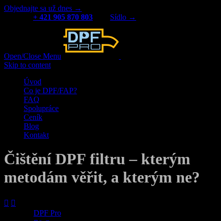
Objednajte sa už dnes →
Kontakt:
+ 421 905 870 803
|
Sídlo →
Open/Close Menu
Čištění DPF filtrů
Skip to content
Úvod
Co je DPF/FAP?
FAQ
Spolupráce
Ceník
Blog
Kontakt
Čištění DPF filtru – kterým
metodám věřit, a kterým ne?


DPF Pro
5. března 2018