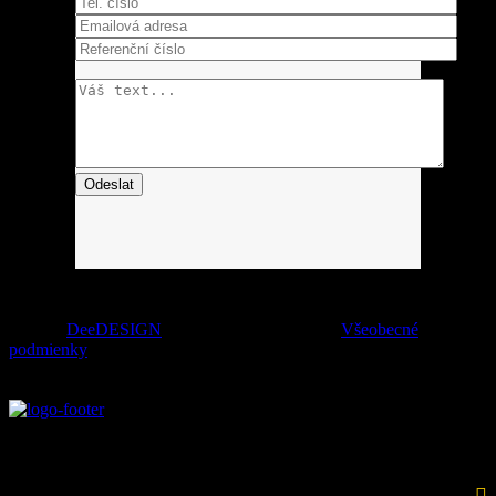
© 2015
DeeDESIGN
| MADE WITH LOVE!
Všeobecné
podmienky