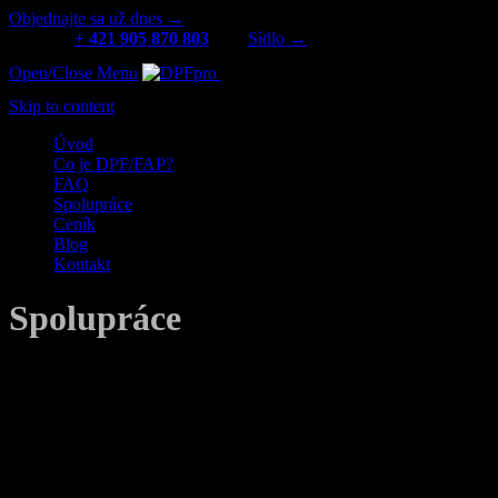
Objednajte sa už dnes →
Kontakt:
+ 421 905 870 803
|
Sídlo →
Open/Close Menu
Čištění DPF filtrů
Skip to content
Úvod
Co je DPF/FAP?
FAQ
Spolupráce
Ceník
Blog
Kontakt
Spolupráce
Jste autodopravce, servis
nebo jiná společnost a